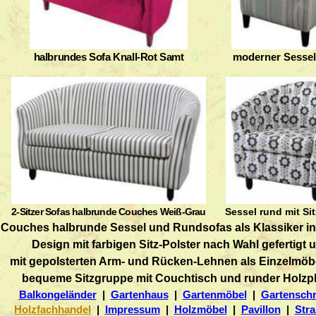
halbrundes Sofa Knall-Rot Samt
moderner Sesse
2-Sitzer Sofas halbrunde Couches Weiß-Grau
Sessel rund mit Sit
Couches halbrunde Sessel und Rundsofas als Klassiker i
Design mit farbigen Sitz-Polster nach Wahl gefertigt 
mit gepolsterten Arm- und Rücken-Lehnen als Einzelmöb
bequeme Sitzgruppe mit Couchtisch und runder Holzpl
Balkongeländer
|
Gartenhaus
|
Gartenmöbel
|
Gartensch
Holzfachhandel
|
Impressum
|
Holzmöbel
|
Pavillon
|
Str